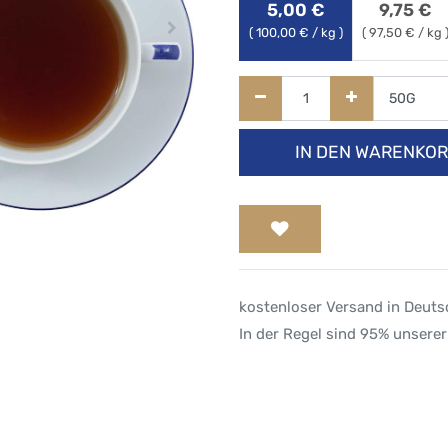
5,00
€
9,75
€
(
100,00
€ / kg )
(
97,50
€ / kg 
IN DEN WARENKO
kostenloser Versand in Deut
In der Regel sind 95% unserer