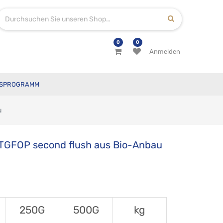
0
0
Anmelden
SPROGRAMM
u
FTGFOP second flush aus Bio-Anbau
250G
500G
kg