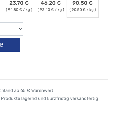
23,70
€
46,20
€
90,50
€
)
(
94,80
€ / kg )
(
92,40
€ / kg )
(
90,50
€ / kg )
RB
schland ab 65 € Warenwert
 Produkte lagernd und kurzfristig versandfertig