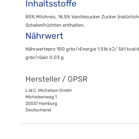
Inhaltsstoffe
85% Milchreis, 14,5% Vanillezucker Zucker (natürlic
Schalenfrüchten enthalten.
Nährwert
Nährwertepro 100 g<br/>Energie 1.516 kJ/ 361 kcal<
g<br/>Salz 0,03 g
Hersteller / GPSR
L.W.C. Michelsen GmbH
Michelsenweg 1
20537
Hamburg
Deutschland