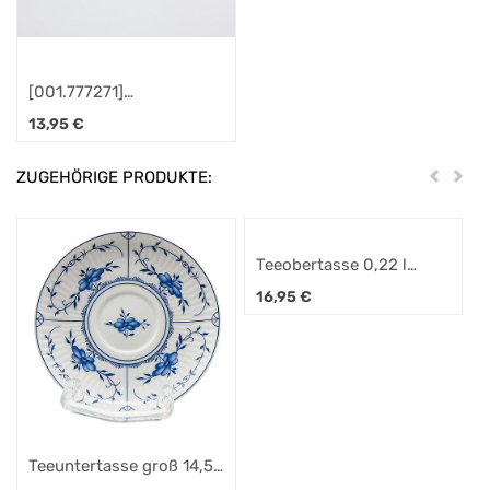
[001.777271]
Frühstücksteller rund
13,95
€
22,5 cm Ostfriesenrose
(Amina)
ZUGEHÖRIGE PRODUKTE:
Zurück
Weit
Teeobertasse 0,22 l
Strohblume (Amina)
16,95
€
Teeuntertasse groß 14,5