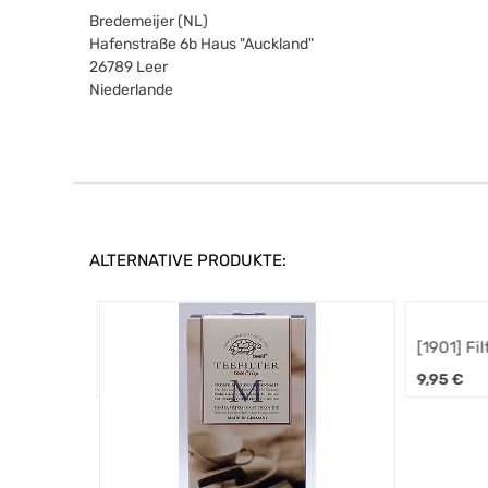
Bredemeijer (NL)
Hafenstraße 6b Haus "Auckland"
26789
Leer
Niederlande
ALTERNATIVE PRODUKTE:
[1901] Fil
6,0 cm
9,95
€