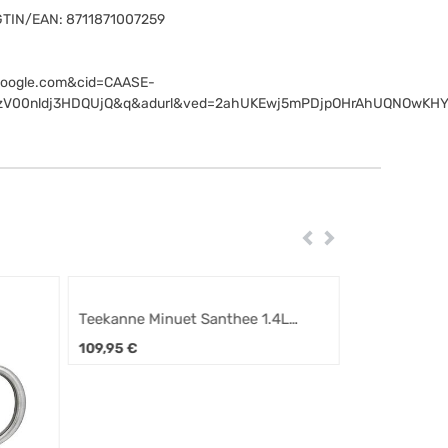
GTIN/EAN:
8711871007259
oogle.com&cid=CAASE-
zV00nldj3HDQUjQ&q&adurl&ved=2ahUKEwj5mPDjpOHrAhUQNOwKH
Zurück
Weiter
Teekanne Minuet Santhee 1.4L
poliert
109,95
€