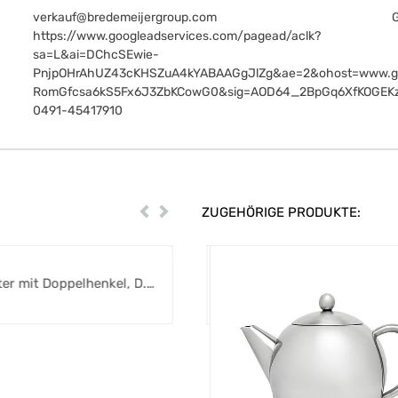
verkauf@bredemeijergroup.com
https://www.googleadservices.com/pagead/aclk?
sa=L&ai=DChcSEwie-
PnjpOHrAhUZ43cKHSZuA4kYABAAGgJlZg&ae=2&ohost=www.g
RomGfcsa6kS5Fx6J3ZbKCowG0&sig=AOD64_2BpGq6XfKOGEK
0491-45417910
ZUGEHÖRIGE PRODUKTE:
Zurück
Weiter
ter mit Doppelhenkel, D.