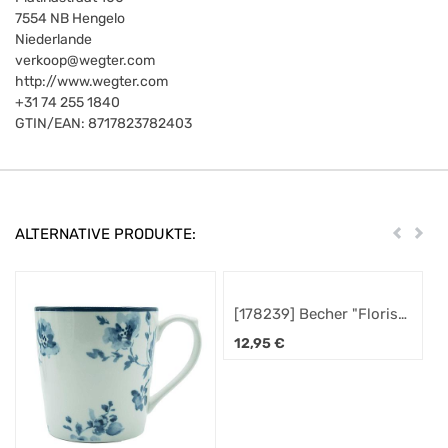
7554
NB Hengelo
Niederlande
verkoop@wegter.com
http://www.wegter.com
+31 74 255 1840
GTIN/EAN:
8717823782403
ALTERNATIVE PRODUKTE:
Zurück
Weit
[178239] Becher "Floris"
ca. 32cl
12,95
€