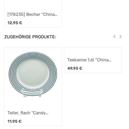
[178235] Becher "China
Rose" ca. 32cl
12,95
€
ZUGEHÖRIGE PRODUKTE:
Zurück
Weit
Teekanne 1,6l "China
Rose"
49,95
€
Teller, flach "Candy
Stripe" 20 cm
11,95
€