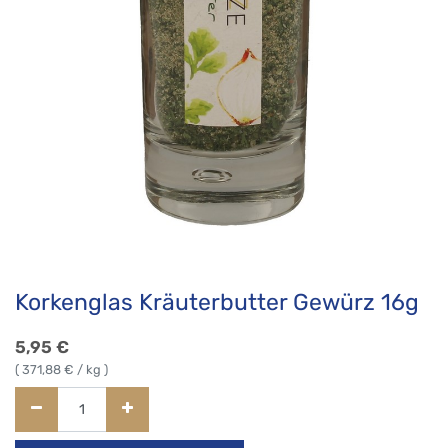
Korkenglas Kräuterbutter Gewürz 16g
5,95
€
(
371,88
€ / kg )