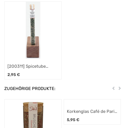
[200311] Spicetube
Kräuterbutter Gewürz 3g
2,95
€
ZUGEHÖRIGE PRODUKTE:
Zurück
Weit
Korkenglas Café de Paris
Dip 60g
5,95
€