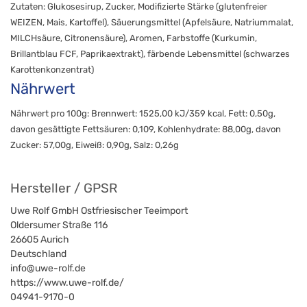
Zutaten: Glukosesirup, Zucker, Modifizierte Stärke (glutenfreier
WEIZEN, Mais, Kartoffel), Säuerungsmittel (Apfelsäure, Natriummalat,
MILCHsäure, Citronensäure), Aromen, Farbstoffe (Kurkumin,
Brillantblau FCF, Paprikaextrakt), färbende Lebensmittel (schwarzes
Karottenkonzentrat)
Nährwert
Nährwert pro 100g: Brennwert: 1525,00 kJ/359 kcal, Fett: 0,50g,
davon gesättigte Fettsäuren: 0,109, Kohlenhydrate: 88,00g, davon
Zucker: 57,00g, Eiweiß: 0,90g, Salz: 0,26g
Hersteller / GPSR
Uwe Rolf GmbH Ostfriesischer Teeimport
Oldersumer Straße 116
26605
Aurich
Deutschland
info@uwe-rolf.de
https://www.uwe-rolf.de/
04941-9170-0