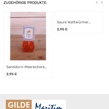
ZUGEHÖRIGE PRODUKTE:
Zurück
Weit
Saure Wattwürmer
Fruchtgummi 130g
2,95
€
Sanddorn-Meerestiere
Fruchtgummi 130g
2,95
€