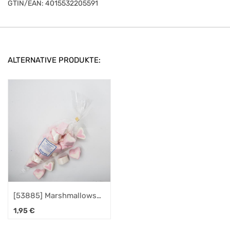
GTIN/EAN:
4015532205591
ALTERNATIVE PRODUKTE:
[53885] Marshmallows
Herzen, 75g
1,95
€