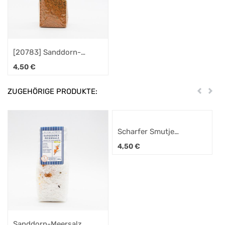
[20783] Sanddorn-
Allrounder 60gr.
4,50
€
ZUGEHÖRIGE PRODUKTE:
Zurück
Weit
Scharfer Smutje
Gewürzmischung 80g
4,50
€
Sanddorn-Meersalz