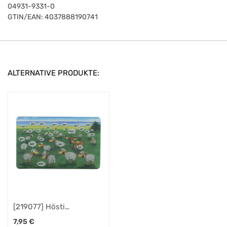
04931-9331-0
GTIN/EAN:
4037888190741
ALTERNATIVE PRODUKTE:
[219077] Hösti
Frühstücksbrett Fresse
7,95
€