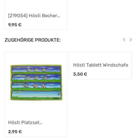
[219054] Hösti Becher
Windschafe
9,95
€
ZUGEHÖRIGE PRODUKTE:
Zurück
Weit
Hösti Tablett Windschafe
3,50
€
Hösti Platzset
Windschafe ca. 44x30cm
2,95
€
Kunststoff