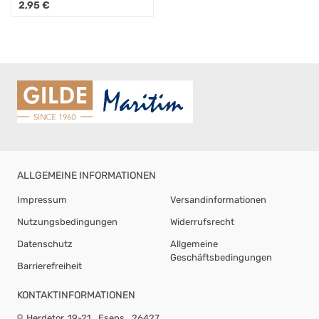
Moin Moin Moin ca.
2,95
€
44x30cm Kunststoff
ALLGEMEINE INFORMATIONEN
Impressum
Versandinformationen
Nutzungsbedingungen
Widerrufsrecht
Datenschutz
Allgemeine
Geschäftsbedingungen
Barrierefreiheit
KONTAKTINFORMATIONEN
Herdetor 19-21
Esens
26427