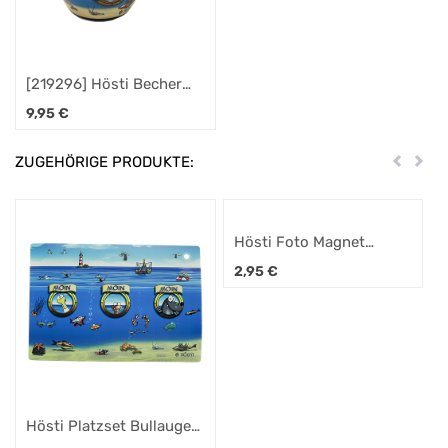
[219296] Hösti Becher
Bullauge Moin Moin Moin
9,95
€
ZUGEHÖRIGE PRODUKTE:
Zurück
Weit
Hösti Foto Magnet
ca.8x5cm Bullauge Moin
2,95
€
Moin Moin
Hösti Platzset Bullauge