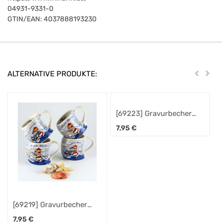
04931-9331-0
GTIN/EAN:
4037888193230
ALTERNATIVE PRODUKTE:
Zurück
Weit
[69223] Gravurbecher
[69219] Gr
"Seehund", windbauchig
"Kapitän",
7,95
€
7,95
€
"Moin Moin
] Gravurbecher
[69223] Gravurbecher
än", windbauchig
"Seehund", windbauchig
7,95
€