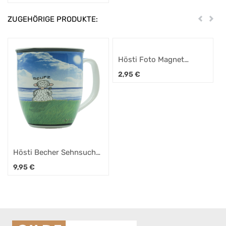
ZUGEHÖRIGE PRODUKTE:
Zurück
Weit
Hösti Foto Magnet
Sehnsucht
2,95
€
Hösti Becher Sehnsucht
10x9cm Porzellan
9,95
€