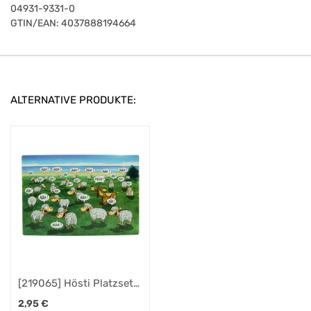
04931-9331-0
GTIN/EAN:
4037888194664
ALTERNATIVE PRODUKTE:
[219065] Hösti Platzset
Fresse
2,95
€