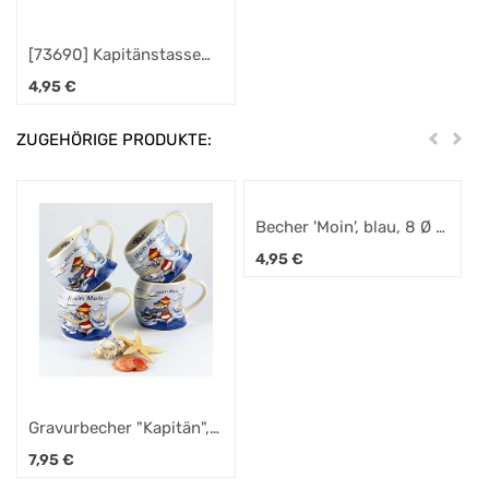
[73690] Kapitänstasse
bauchig Moin Moin /
4,95
€
Ebbe & Flut
ZUGEHÖRIGE PRODUKTE:
Zurück
Weit
Becher 'Moin', blau, 8 Ø x
10,5 cmH
4,95
€
Gravurbecher "Kapitän",
windbauchig "Moin Moin"
7,95
€