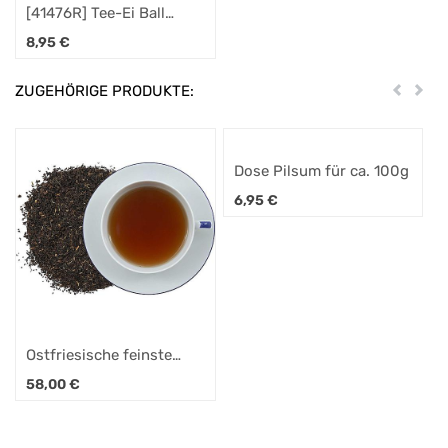
[41476R] Tee-Ei Ball
"Robbe", Holzanhänger
8,95
€
ZUGEHÖRIGE PRODUKTE:
Zurück
Weit
Dose Pilsum für ca. 100g
6,95
€
Ostfriesische feinste
Auslese
58,00
€