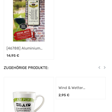
[46788] Aluminium
Schild Wetterstation Grill
14,95
€
ZUGEHÖRIGE PRODUKTE:
Zurück
Weit
Wind & Wetter
Brustkaramellen, Honig
2,95
€
Fenchel, Schietwetter,
120g