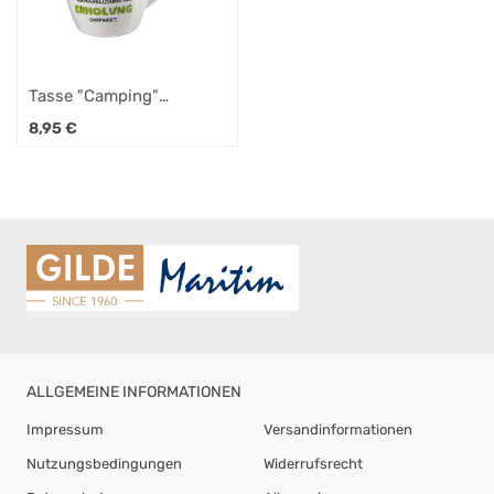
Tasse "Camping"
grün/schwarz, aus
8,95
€
Knochenporzellan
"Camping ist ein
Zustand, in dem der
Mensch seine eigene
Verwahrlosung als
Erholung empfindet."
Füllmenge: ca. 360 ml
ALLGEMEINE INFORMATIONEN
Impressum
Versandinformationen
Nutzungsbedingungen
Widerrufsrecht