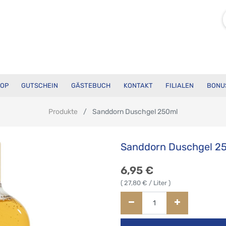
OP
GUTSCHEIN
GÄSTEBUCH
KONTAKT
FILIALEN
BONU
Produkte
Sanddorn Duschgel 250ml
Sanddorn Duschgel 2
6,95
€
(
27,80
€ / Liter )