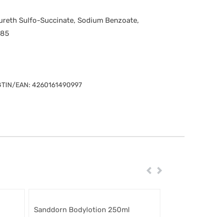
aureth Sulfo-Succinate, Sodium Benzoate,
985
GTIN/EAN:
4260161490997
Zurück
Weiter
Sanddorn Bodylotion 250ml