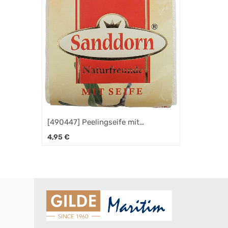
[490447] Peelingseife mit
Schwamm Sanddorn 65g
4,95
€