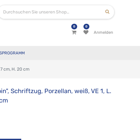
0
0
Anmelden
SPROGRAMM
 17 cm, H. 20 cm
n", Schriftzug, Porzellan, weiß, VE 1, L.
 cm