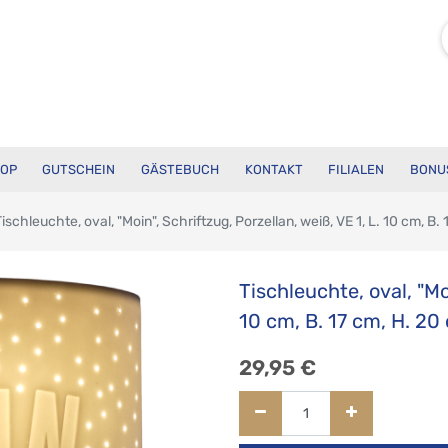
OP
GUTSCHEIN
GÄSTEBUCH
KONTAKT
FILIALEN
BONU
ischleuchte, oval, "Moin", Schriftzug, Porzellan, weiß, VE 1, L. 10 cm, B.
Tischleuchte, oval, "Moi
10 cm, B. 17 cm, H. 20
29,95
€