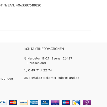
GTIN/EAN:
4063387618820
KONTAKTINFORMATIONEN
Herdetor 19-21
Esens
26427
Deutschland
0 49 71 / 22 74
kontakt@teekontor-ostfriesland.de
ingungen