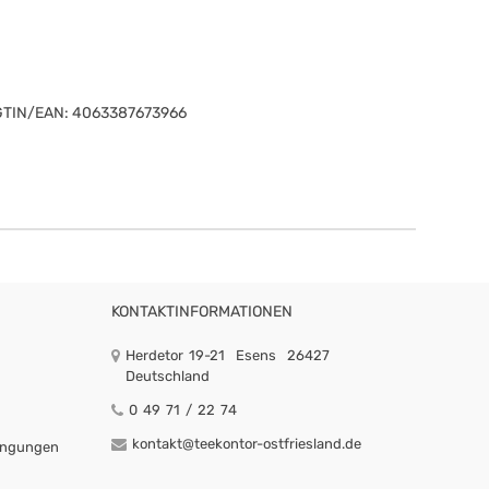
GTIN/EAN:
4063387673966
KONTAKTINFORMATIONEN
Herdetor 19-21
Esens
26427
Deutschland
0 49 71 / 22 74
kontakt@teekontor-ostfriesland.de
ingungen