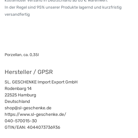
kostenloser Versand in Deutschland ab 65 € Warenwert
In der Regel sind 95% unserer Produkte lagernd und kurzfristig
versandfertig
Porzellan, ca. 0,35l
Hersteller / GPSR
SL. GESCHENKE Import Export GmbH
Rodenbarg 14
22525
Hamburg
Deutschland
shop@sl-geschenke.de
https://www.sl-geschenke.de/
040-570015-30
GTIN/EAN:
4044073736936