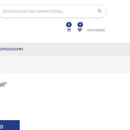
0
0
Anmelden
SPROGRAMM
ll"
RB