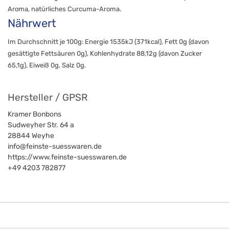
Aroma, natürliches Curcuma-Aroma.
Nährwert
Im Durchschnitt je 100g: Energie 1535kJ (371kcal), Fett 0g (davon
gesättigte Fettsäuren 0g), Kohlenhydrate 88,12g (davon Zucker
65,1g), Eiweiß 0g, Salz 0g.
Hersteller / GPSR
Kramer Bonbons
Sudweyher Str. 64 a
28844
Weyhe
info@feinste-suesswaren.de
https://www.feinste-suesswaren.de
+49 4203 782877