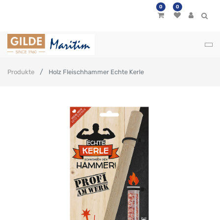
0
0
Produkte
Holz Fleischhammer Echte Kerle