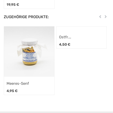
Schneidebrett Set
19,95
€
Norden
ZUGEHÖRIGE PRODUKTE:
Zurück
Weit
Ostfr.
Bratkartoffelgewürz 80g
4,50
€
Meeres-Senf
4,95
€